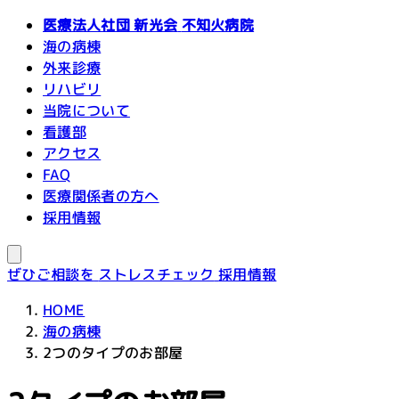
医療法人社団 新光会
不知火病院
海の病棟
外来診療
リハビリ
当院について
看護部
アクセス
FAQ
医療関係者の方へ
採用情報
ぜひご相談を
ストレスチェック
採用情報
HOME
海の病棟
2つのタイプのお部屋