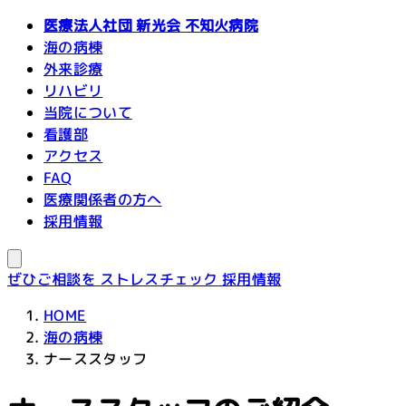
医療法人社団 新光会
不知火病院
海の病棟
外来診療
リハビリ
当院について
看護部
アクセス
FAQ
医療関係者の方へ
採用情報
ぜひご相談を
ストレスチェック
採用情報
HOME
海の病棟
ナーススタッフ