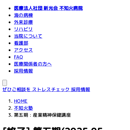
医療法人社団 新光会
不知火病院
海の病棟
外来診療
リハビリ
当院について
看護部
アクセス
FAQ
医療関係者の方へ
採用情報
ぜひご相談を
ストレスチェック
採用情報
HOME
不知火塾
第五期：産業精神保健講座