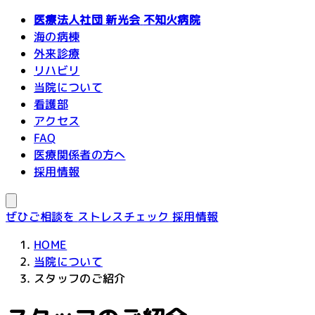
医療法人社団 新光会
不知火病院
海の病棟
外来診療
リハビリ
当院について
看護部
アクセス
FAQ
医療関係者の方へ
採用情報
ぜひご相談を
ストレスチェック
採用情報
HOME
当院について
スタッフのご紹介